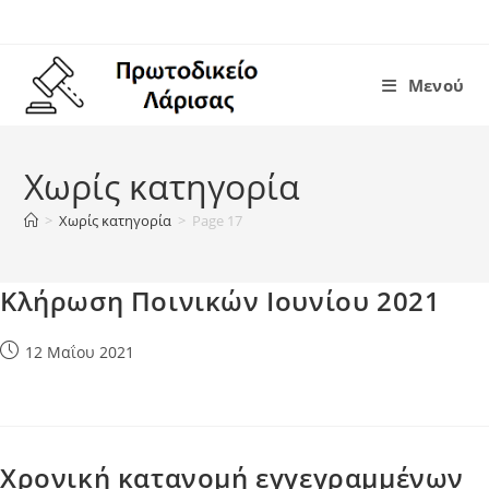
Skip
to
content
Μενού
Χωρίς κατηγορία
>
Χωρίς κατηγορία
>
Page 17
Κλήρωση Ποινικών Ιουνίου 2021
Post
12 Μαΐου 2021
published:
Χρονική κατανομή εγγεγραμμένων