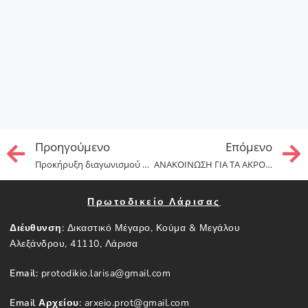
Προηγούμενo
Επόμενo
Προκήρυξη διαγωνισμού για την εισαγωγή σπουδαστών στην Εθνική Σχολή Δικαστικών Λειτουργών
ΑΝΑΚΟΙΝΩΣΗ ΓΙΑ ΤΑ ΑΚΡΟΑΤΗΡΙΑ ΤΗΣ 31ης ΜΑΪΟΥ 2023
Πρωτοδικείο Λάρισας
Διέυθυνση:
Δικαστικό Μέγαρο, Κούμα & Μεγάλου
Αλεξάνδρου, 41110, Λάρισα
Email:
protodikio.larisa@gmail.com
Email Αρχείου:
arxeio.prot@gmail.com