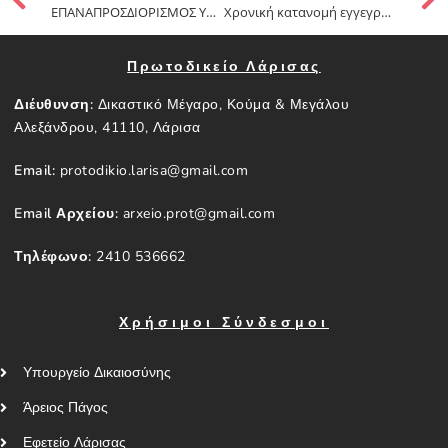
ΕΠΑΝΑΠΡΟΣΔΙΟΡΙΣΜΟΣ ΥΠΟΘΕΣΕΩΝ ΑΣΦΑΛΙΣΤΙΚΩΝ ΔΙΚΑΣΙΜΩΝ 9 ΚΑΙ 16 ΑΠΡΙΛΙΟΥ 2021
Χρονική κατανομή εγγεγραμμένων στο πινάκιο υποθέσεων της δικασίμου 13-05-2021 (Πινάκιο Εργατικών)
Πρωτοδικείο Λάρισας
Διέυθυνση:
Δικαστικό Μέγαρο, Κούμα & Μεγάλου
Αλεξάνδρου, 41110, Λάρισα
Email:
protodikio.larisa@gmail.com
Email Αρχείου:
arxeio.prot@gmail.com
Τηλέφωνο:
2410 536662
Χρήσιμοι Σύνδεσμοι
Υπουργείο Δικαιοσύνης
Άρειος Πάγος
Εφετείο Λάρισας