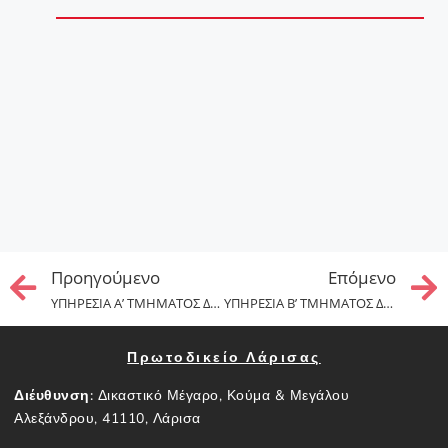
Προηγούμενo
Επόμενo
ΥΠΗΡΕΣΙΑ Α’ ΤΜΗΜΑΤΟΣ ΔΙΑΚΟΠΩΝ (1-7-2025 ΕΩΣ ΚΑΙ 15-7-2025)
ΥΠΗΡΕΣΙΑ Β’ ΤΜΗΜΑΤΟΣ ΔΙΑΚΟΠΩΝ (16-7-2025 ΕΩΣ ΚΑΙ 31-7-2025)
Πρωτοδικείο Λάρισας
Διέυθυνση:
Δικαστικό Μέγαρο, Κούμα & Μεγάλου
Αλεξάνδρου, 41110, Λάρισα