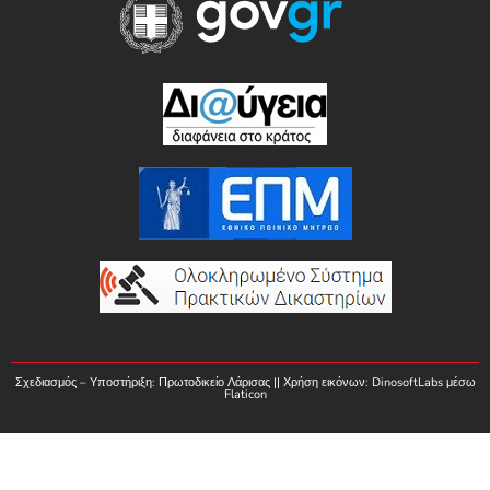
Σχεδιασμός – Υποστήριξη: Πρωτοδικείο Λάρισας || Χρήση εικόνων:
DinosoftLabs
μέσω
Flaticon